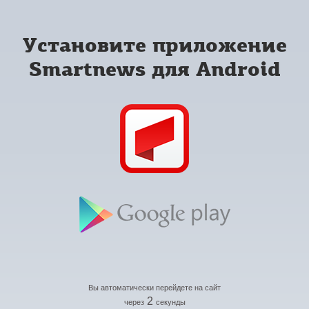
Установите приложение
Smartnews для Android
Вы автоматически перейдете на сайт
2
через
секунды