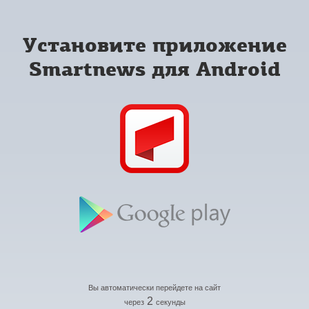
Установите приложение
Smartnews для Android
Вы автоматически перейдете на сайт
2
через
секунды