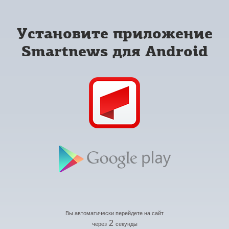
Установите приложение
Smartnews для Android
Вы автоматически перейдете на сайт
2
через
секунды