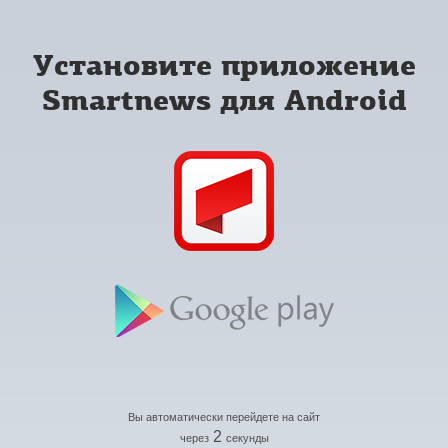
Установите приложение
Smartnews для Android
Вы автоматически перейдете на сайт
2
через
секунды