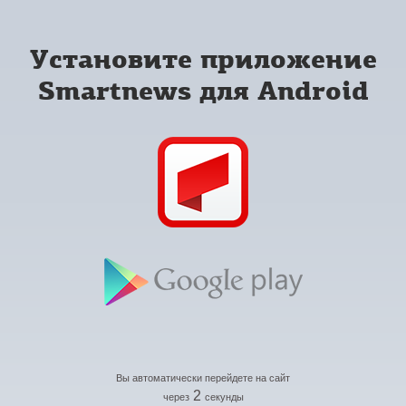
Установите приложение
Smartnews для Android
Вы автоматически перейдете на сайт
2
через
секунды