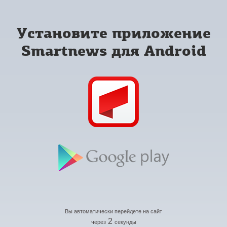
Установите приложение
Smartnews для Android
Вы автоматически перейдете на сайт
2
через
секунды