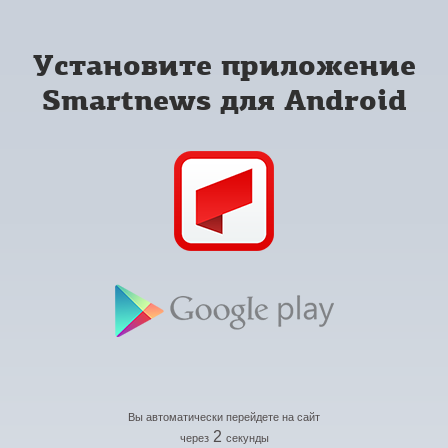
Установите приложение
Smartnews для Android
Вы автоматически перейдете на сайт
2
через
секунды