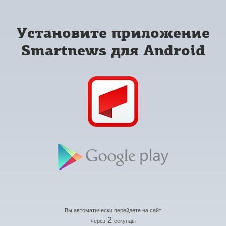
Установите приложение
Smartnews для Android
Вы автоматически перейдете на сайт
2
через
секунды