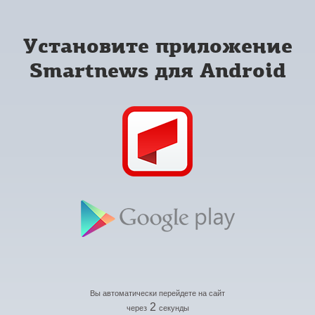
Установите приложение
Smartnews для Android
Вы автоматически перейдете на сайт
2
через
секунды