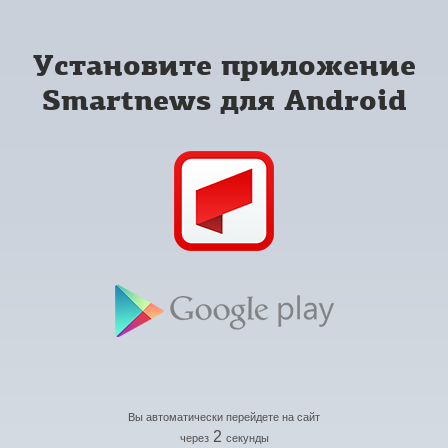
Установите приложение
Smartnews для Android
Вы автоматически перейдете на сайт
2
через
секунды