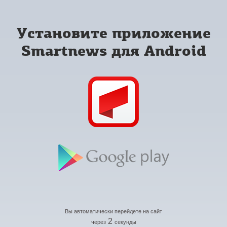
Установите приложение
Smartnews для Android
Вы автоматически перейдете на сайт
2
через
секунды