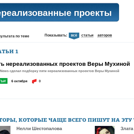
ереализованные проекты
Показывать:
всё
статьи
авторов
зультата
по теме
АТЬИ
1
ть нереализованных проектов Веры Мухиной
tNews сделал подборку пяти нереализованных проектов Веры Мухиной
ТЬИ
6 октября
0
ТОРЫ, КОТОРЫЕ ЧАЩЕ ВСЕГО ПИШУТ НА ЭТУ
Нелли Шестопалова
Злата