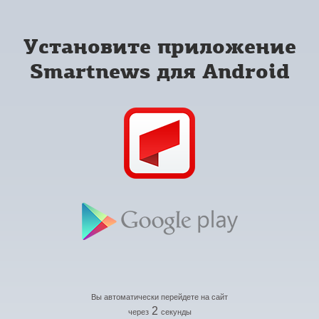
Установите приложение
Smartnews для Android
Вы автоматически перейдете на сайт
2
через
секунды