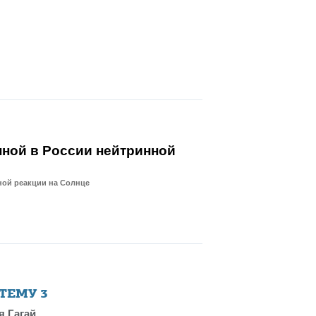
нной в России нейтринной
ной реакции на Солнце
 ТЕМУ
3
я Гагай