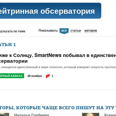
ейтринная обсерватория
Показывать:
всё
статьи
авторов
зультата
по теме
АТЬИ
1
иже к Солнцу. SmartNews побывал в единстве
серватории
 находится единственный в мире телескоп, который измеряет скорость протон
ЕРНЫЙ КАВКАЗ
28 ноября
1
ТОРЫ, КОТОРЫЕ ЧАЩЕ ВСЕГО ПИШУТ НА ЭТУ
Наталья Гребнева
Ксени