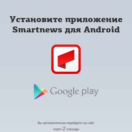
Установите приложение
Smartnews для Android
Вы автоматически перейдете на сайт
2
через
секунды