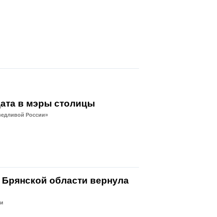
дата в мэры столицы
ведливой России»
а Брянской области вернула
ли