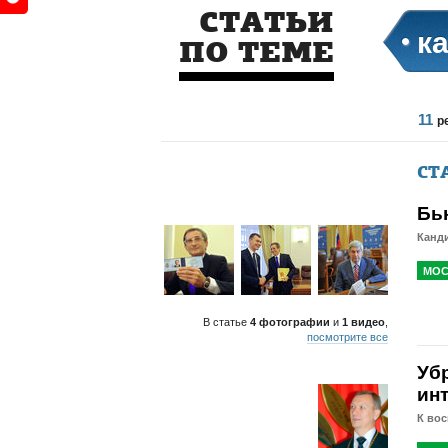
СТАТЬИ
к
ПО ТЕМЕ
11
р
СТ
Бь
Канд
МОС
В статье
4 фотографии
и
1 видео
,
посмотрите все
Уб
ин
К во