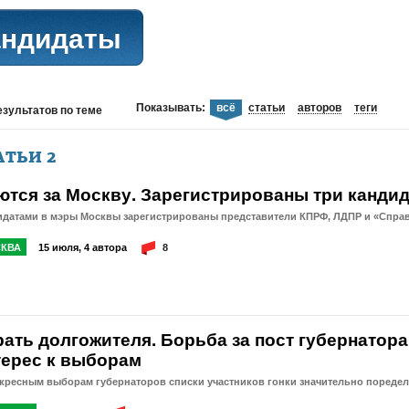
андидаты
Показывать:
всё
статьи
авторов
теги
езультатов
по теме
АТЬИ
2
ются за Москву. Зарегистрированы три канди
идатами в мэры Москвы зарегистрированы представители КПРФ, ЛДПР и «Спра
КВА
15 июля, 4 автора
8
рать долгожителя. Борьба за пост губернатор
терес к выборам
скресным выборам губернаторов списки участников гонки значительно пореде