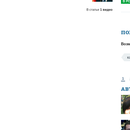
В Р
В статье
1 видео
ПО
Возм
к
1
АВ