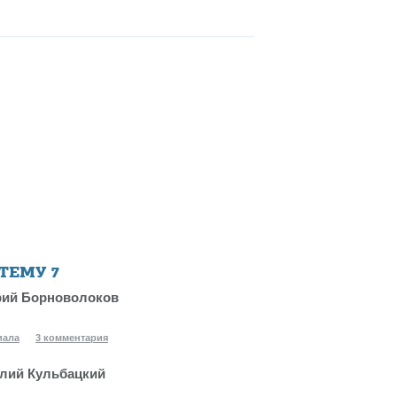
 ТЕМУ
7
ий Борноволоков
иала
3 комментария
лий Кульбацкий