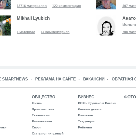
13716 материалов
122 комментария
407 мат
Mikhail Lyubich
Анато
Вольн
1 материал
14 комментариев
708 мат
Е SMARTNEWS
РЕКЛАМА НА САЙТЕ
ВАКАНСИИ
ОБРАТНАЯ 
ОБЩЕСТВО
БИЗНЕС
ФОТО
Жизнь
РСХБ: Сделано в России
Происшествия
Личные деньги
Технологии
Компании
Развлечения
Тенденции
ники
Спорт
Рейтинги
Статьи от читателей