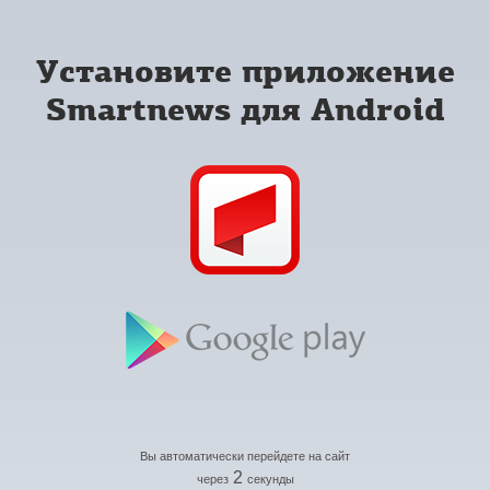
Установите приложение
Smartnews для Android
Вы автоматически перейдете на сайт
2
через
секунды