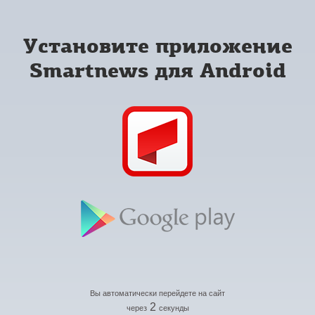
Установите приложение
Smartnews для Android
Вы автоматически перейдете на сайт
2
через
секунды