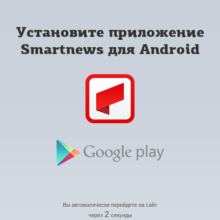
Установите приложение
Smartnews для Android
Вы автоматически перейдете на сайт
2
через
секунды