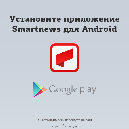
Установите приложение
Smartnews для Android
Вы автоматически перейдете на сайт
2
через
секунды