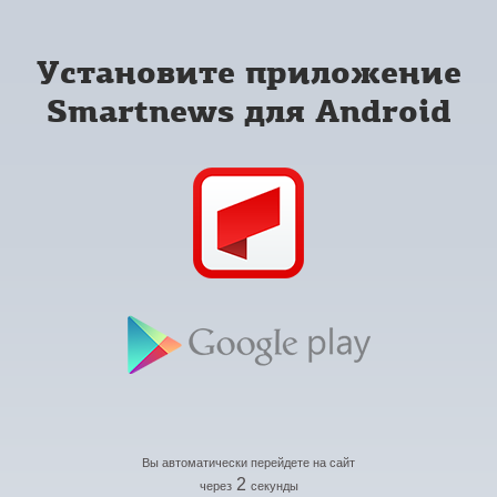
Установите приложение
Smartnews для Android
Вы автоматически перейдете на сайт
2
через
секунды