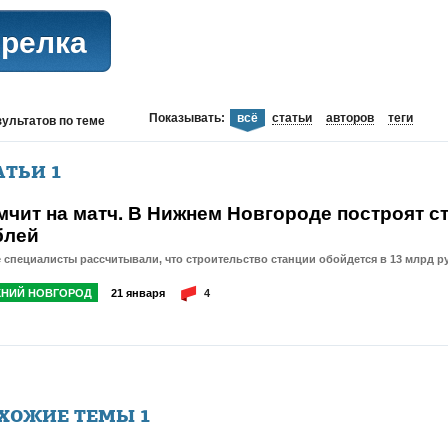
трелка
Показывать:
всё
статьи
авторов
теги
зультатов
по теме
АТЬИ
1
мчит на матч. В Нижнем Новгороде построят с
блей
 специалисты рассчитывали, что строительство станции обойдется в 13 млрд р
НИЙ НОВГОРОД
21 января
4
ХОЖИЕ ТЕМЫ
1