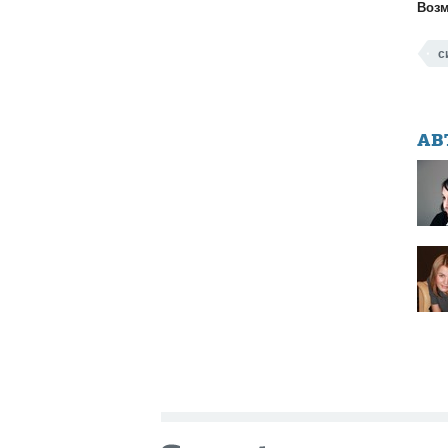
Возм
с
АВ