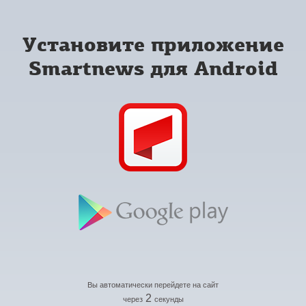
Установите приложение
Smartnews для Android
Вы автоматически перейдете на сайт
2
через
секунды