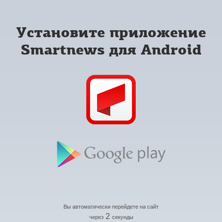
Установите приложение
Smartnews для Android
Вы автоматически перейдете на сайт
2
через
секунды