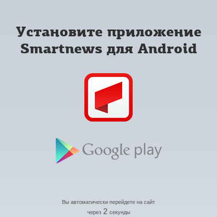
Установите приложение
Smartnews для Android
Вы автоматически перейдете на сайт
2
через
секунды