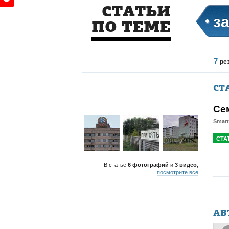
СТАТЬИ
з
ПО ТЕМЕ
7
ре
СТ
Се
Smar
СТА
В статье
6 фотографий
и
3 видео
,
посмотрите все
АВ