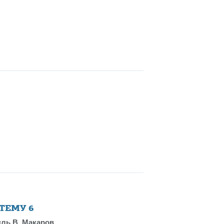
 ТЕМУ
6
ль В. Макаров