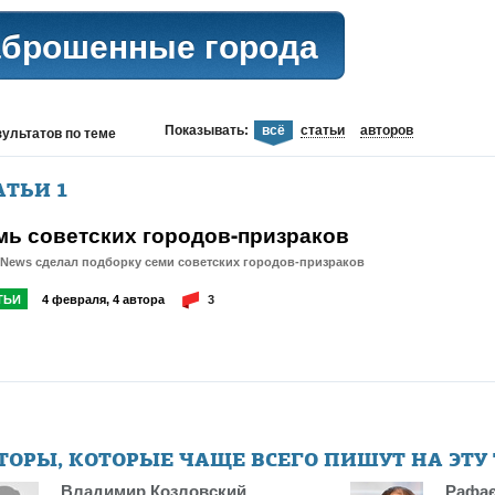
аброшенные города
Показывать:
всё
статьи
авторов
зультатов
по теме
АТЬИ
1
мь советских городов-призраков
tNews сделал подборку семи советских городов-призраков
ТЬИ
4 февраля, 4 автора
3
ТОРЫ, КОТОРЫЕ ЧАЩЕ ВСЕГО ПИШУТ НА ЭТУ
Владимир Козловский
Рафає