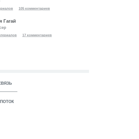
р
ериалов
105 комментариев
я Гагай
сер
атериалов
17 комментариев
СВЯЗЬ
ПОТОК