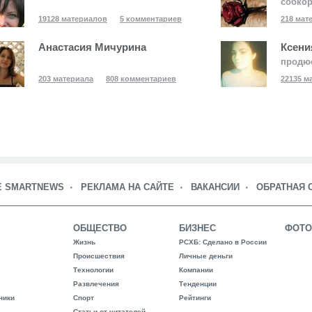
собко
19128 материалов
5 комментариев
218 мат
Анастасия Мичурина
Ксени
продю
203 материала
808 комментариев
22135 м
Е SMARTNEWS
РЕКЛАМА НА САЙТЕ
ВАКАНСИИ
ОБРАТНАЯ 
ОБЩЕСТВО
БИЗНЕС
ФОТО
Жизнь
РСХБ: Сделано в России
Происшествия
Личные деньги
Технологии
Компании
Развлечения
Тенденции
ники
Спорт
Рейтинги
Статьи от читателей