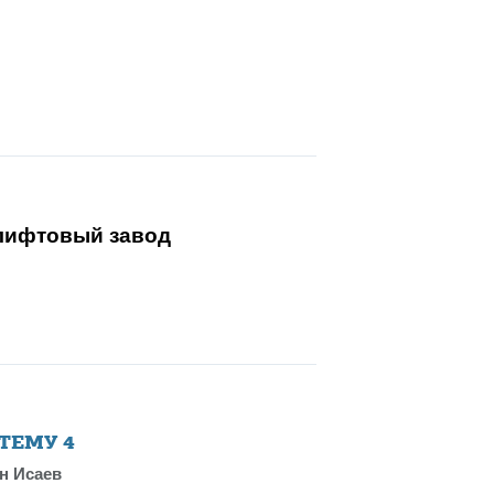
 лифтовый завод
 ТЕМУ
4
н Исаев