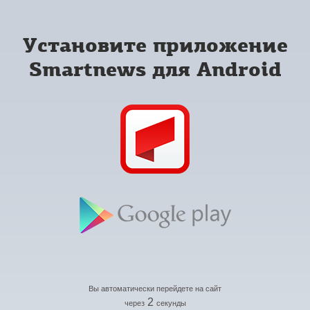
Установите приложение
Smartnews для Android
Вы автоматически перейдете на сайт
2
через
секунды