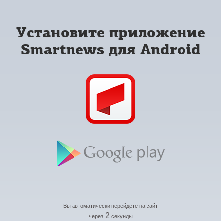
Установите приложение
Smartnews для Android
Вы автоматически перейдете на сайт
2
через
секунды