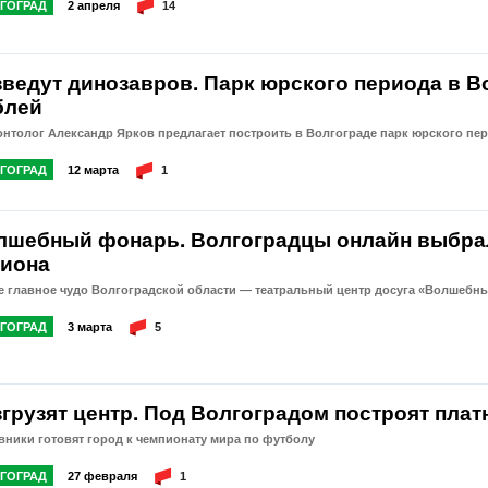
ГОГРАД
2 апреля
14
зведут динозавров. Парк юрского периода в В
блей
нтолог Александр Ярков предлагает построить в Волгограде парк юрского пе
ГОГРАД
12 марта
1
лшебный фонарь. Волгоградцы онлайн выбрал
гиона
е главное чудо Волгоградской области — театральный центр досуга «Волшебн
ГОГРАД
3 марта
5
згрузят центр. Под Волгоградом построят пла
ники готовят город к чемпионату мира по футболу
ГОГРАД
27 февраля
1