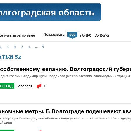
олгоградская область
Показывать:
всё
статьи
авторов
результатов
по теме
2
3
4
5
6
...
9
АТЬИ
52
 собственному желанию. Волгоградский губерн
дент России Владимир Путин подписал указ об отставке главы администрации
ГОГРАД
2 апреля
7
ономные метры. В Волгограде подешевеют кв
 квартиры Волгоградской области станут дешевле — это возможно благодаря 
ройщики