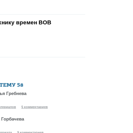
хнику времен ВОВ
 ТЕМУ
58
ья Гребнева
атериалов
5 комментариев
 Горбачева
териала
9 комментариев