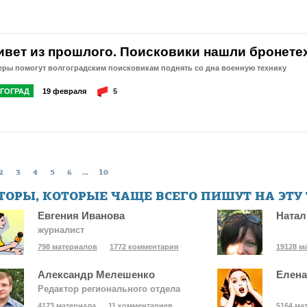
ивет из прошлого. Поисковики нашли бронете
еры помогут волгоградским поисковикам поднять со дна военную технику
ГОГРАД
19 февраля
5
2
3
4
5
6
...
10
ТОРЫ, КОТОРЫЕ ЧАЩЕ ВСЕГО ПИШУТ НА ЭТУ
Евгения Иванова
Натал
журналист
798 материалов
1772 комментария
19128 м
Александр Мелешенко
Елена
Редактор регионального отдела
4173 материала
11 комментариев
5164 ма