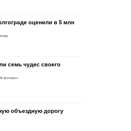
олгограде оценили в 5 млн
риода
и семь чудес своего
ый фонарь»
тную объездную дорогу