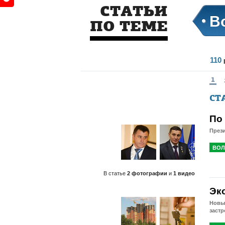
СТАТЬИ
В
ПО ТЕМЕ
110
1
СТ
По
Прези
ВОЛ
В статье
2 фотографии
и
1 видео
Эк
Новые
заст