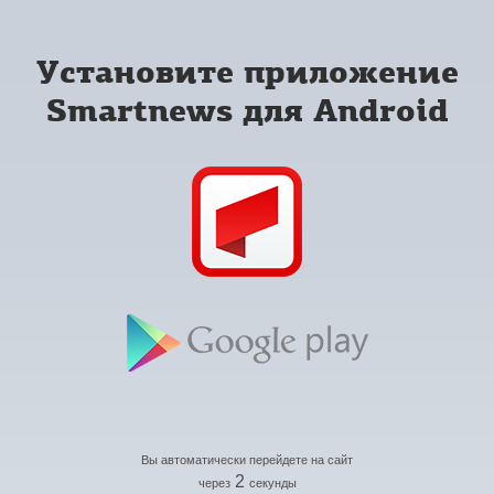
Установите приложение
Smartnews для Android
Вы автоматически перейдете на сайт
2
через
секунды