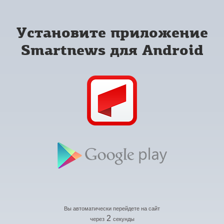
Установите приложение
Smartnews для Android
Вы автоматически перейдете на сайт
2
через
секунды