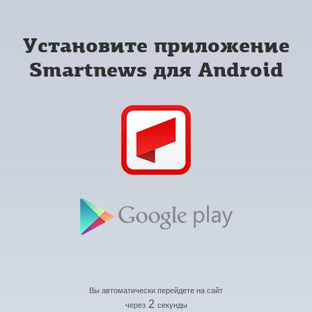
Установите приложение
Smartnews для Android
Вы автоматически перейдете на сайт
2
через
секунды