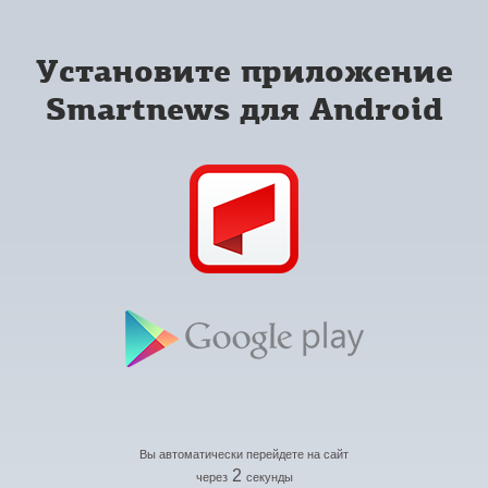
Установите приложение
Smartnews для Android
Вы автоматически перейдете на сайт
2
через
секунды