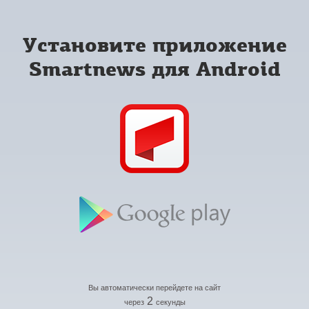
Установите приложение
Smartnews для Android
Вы автоматически перейдете на сайт
2
через
секунды