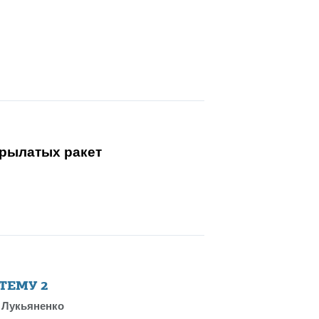
крылатых ракет
 ТЕМУ
2
 Лукьяненко