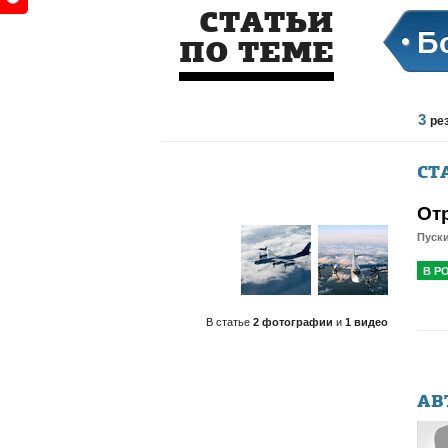
СТАТЬИ
Б
ПО ТЕМЕ
3
ре
СТ
От
Пуски
В Р
В статье
2 фотографии
и
1 видео
АВ