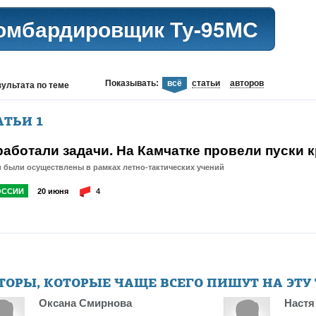
омбардировщик Ту-95МС
Показывать:
всё
статьи
авторов
зультата
по теме
АТЬИ
1
работали задачи. На Камчатке провели пуски 
 были осуществлены в рамках летно-тактических учений
ОССИИ
20 июня
4
ТОРЫ, КОТОРЫЕ ЧАЩЕ ВСЕГО ПИШУТ НА ЭТУ
Оксана Смирнова
Настя