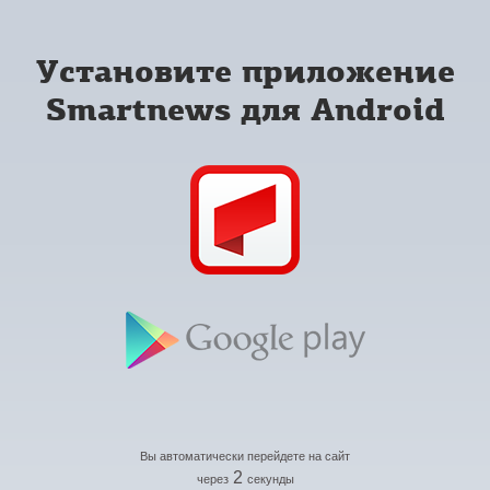
Установите приложение
Smartnews для Android
Вы автоматически перейдете на сайт
2
через
секунды