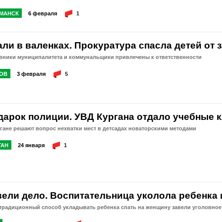
МАНСК
6 февраля
1
ли в валенках. Прокуратура спасла детей от 
вники муниципалитета и коммунальщики привлечены к ответственности
ОВ
3 февраля
5
дарок полиции. УВД Кургана отдало учебные к
гане решают вопрос нехватки мест в детсадах новаторскими методами
ГАН
24 января
1
вели дело. Воспитательница уколола ребенка 
традиционный способ укладывать ребенка спать на женщину завели уголовное