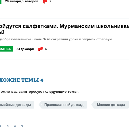
20 января, 5 авторов
7
ойдутся салфетками. Мурманским школьникам
ой
щеобразовательной школе № 49 сократили уроки и закрыли столовую
МАНСК
23 декабря
4
ХОЖИЕ ТЕМЫ
4
ожно вас заинтересуют следующие темы:
емейные детсады
Православный детсад
Мнение детсада
2
3
4
5