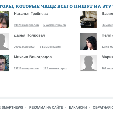
ТОРЫ, КОТОРЫЕ ЧАЩЕ ВСЕГО ПИШУТ НА ЭТУ
Наталья Гребнева
Васил
19128 материалов
5 комментариев
56 мате
Дарья Полковая
Нелли
20961 материал
3 комментария
12465 м
Михаил Виноградов
Мария
13716 материалов
122 комментария
109 мат
Е SMARTNEWS
РЕКЛАМА НА САЙТЕ
ВАКАНСИИ
ОБРАТНАЯ 