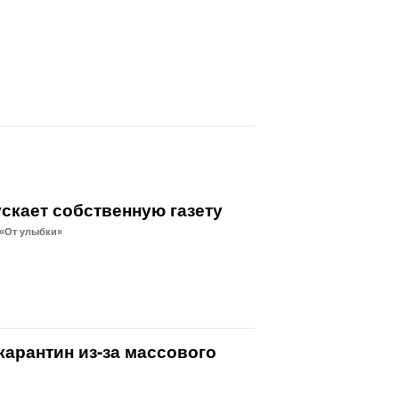
скает собственную газету
 «От улыбки»
карантин из-за массового