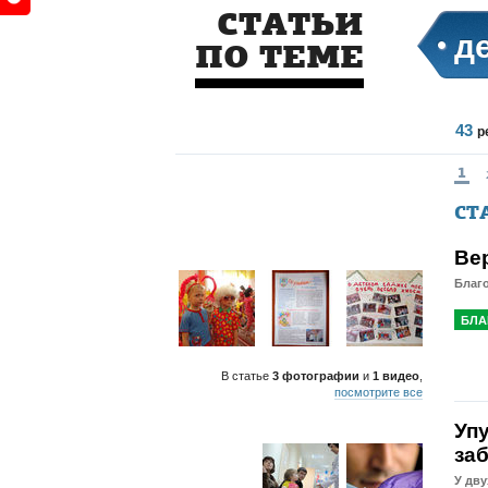
СТАТЬИ
д
ПО ТЕМЕ
43
р
1
СТ
Ве
Благо
БЛА
В статье
3 фотографии
и
1 видео
,
посмотрите все
Упу
за
У дв