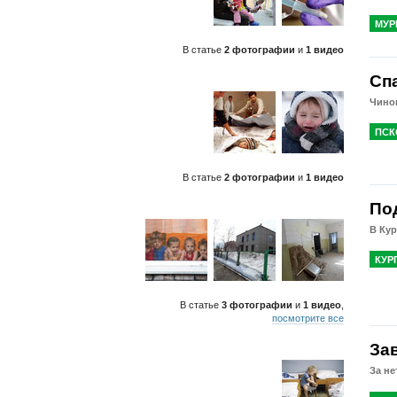
МУР
В статье
2 фотографии
и
1 видео
Спа
Чино
ПСК
В статье
2 фотографии
и
1 видео
По
В Кур
КУР
В статье
3 фотографии
и
1 видео
,
посмотрите все
За
За не