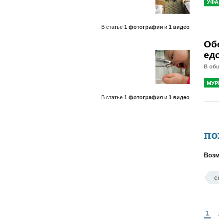
УФА
В статье
1 фотография
и
1 видео
Об
ед
В об
МУР
В статье
1 фотография
и
1 видео
ПО
Возм
с
1