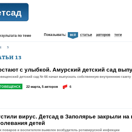
етсад
Показывать:
всё
статьи
авторов
теги
езультата
по теме
2
3
АТЬИ
13
рстают с улыбкой. Амурский детский сад выпу
вещенский детский сад № 66 начал выпускать собственную внутреннюю газету
ГОВЕЩЕНСК
22 марта, 5 авторов
6
стили вирус. Детсад в Заполярье закрыли на 
болевания детей
ух поваров и воспитателя выявлен возбудитель ротавирусной инфекции