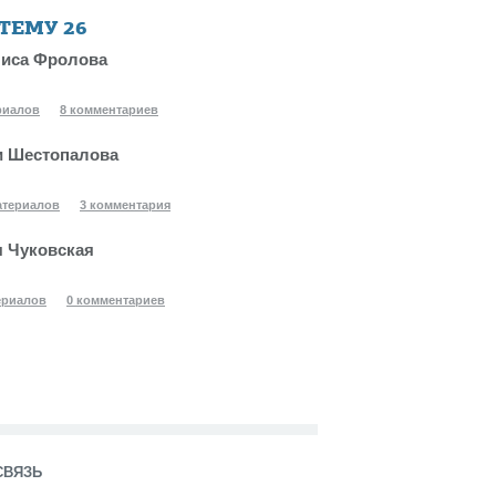
 ТЕМУ
26
иса Фролова
риалов
8 комментариев
 Шестопалова
атериалов
3 комментария
 Чуковская
ериалов
0 комментариев
СВЯЗЬ