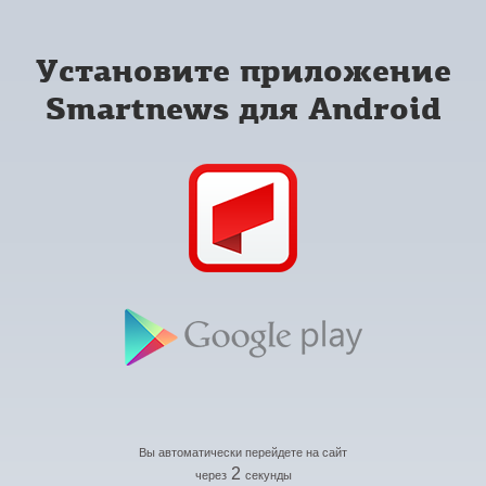
Установите приложение
Smartnews для Android
Вы автоматически перейдете на сайт
2
через
секунды