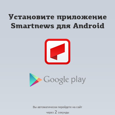
Установите приложение
Smartnews для Android
Вы автоматически перейдете на сайт
2
через
секунды