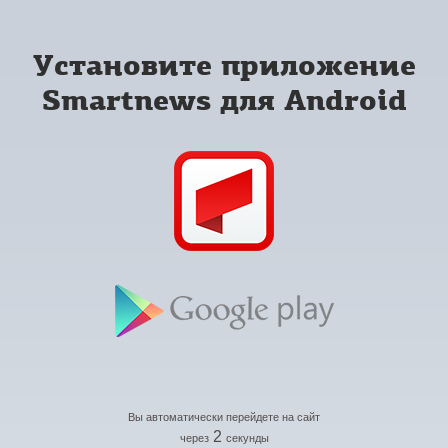
Установите приложение
Smartnews для Android
Вы автоматически перейдете на сайт
2
через
секунды