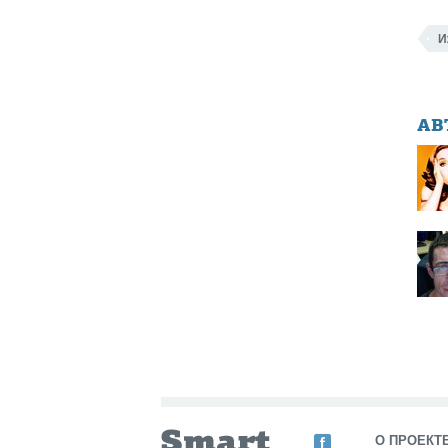
И
АВ
О ПРОЕКТ