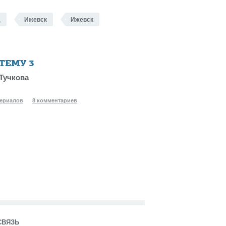
д
Ижевск
Ижевск
 ТЕМУ
3
Тучкова
териалов
8 комментариев
СВЯЗЬ