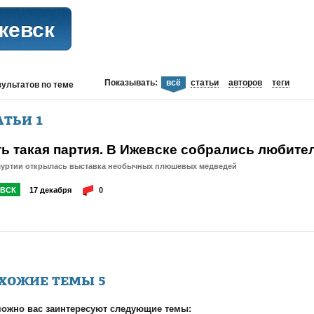
жевск
Показывать:
всё
статьи
авторов
теги
зультатов
по теме
АТЬИ
1
ть такая партия. В Ижевске собрались любит
муртии открылась выставка необычных плюшевых медведей
ВСК
17 декабря
0
ХОЖИЕ ТЕМЫ
5
ожно вас заинтересуют следующие темы: