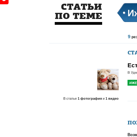
СТАТЬИ
И
ПО ТЕМЕ
9
ре
СТ
Ес
В Уд
ИЖЕ
В статье
1 фотография
и
1 видео
ПО
Возм