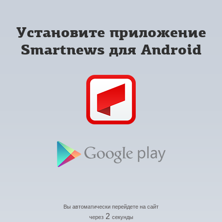
Установите приложение
Smartnews для Android
Вы автоматически перейдете на сайт
2
через
секунды