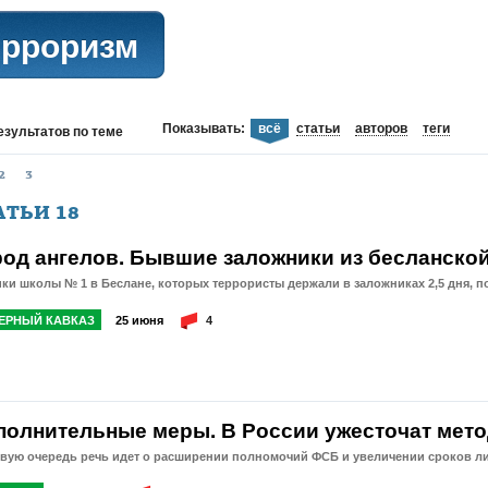
ерроризм
Показывать:
всё
статьи
авторов
теги
езультатов
по теме
2
3
АТЬИ
18
род ангелов. Бывшие заложники из бесланско
ки школы № 1 в Беслане, которых террористы держали в заложниках 2,5 дня, п
ЕРНЫЙ КАВКАЗ
25 июня
4
полнительные меры. В России ужесточат мет
рвую очередь речь идет о расширении полномочий ФСБ и увеличении сроков л