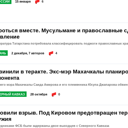
ОССИИ
15 января
6
роться вместе. Мусульмане и православные 
явление
уратура Татарстана потребовала классифицировать поджоги православных хра
АНЬ
2 декабря, 7 авторов
4
винили в теракте. Экс-мэр Махачкалы планиро
понента
его мэра Махачкалы Саида Амирова и его племянника Юсупа Джапарова обвини
ЕРНЫЙ КАВКАЗ
28 октября
0
товили взрыв. Под Кировом предотвращен тер
ужия
удниками ФСБ были задержаны двое выходцев с Северного Кавказа