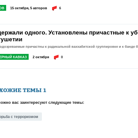
ОВ
15 октября, 5 авторов
6
держали одного. Установлены причастные к уб
гушетии
одозреваемые причастны к радикальной ваххабитской группировке и к банде б
ЕРНЫЙ КАВКАЗ
2 октября
0
ХОЖИЕ ТЕМЫ
1
ожно вас заинтересуют следующие темы:
орьба с терроризмом