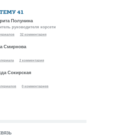
 ТЕМУ
41
рита Полунина
итель руководителя корсети
териалов
32 комментария
а Смирнова
атериала
2 комментария
да Сокирская
атериалов
0 комментариев
СВЯЗЬ