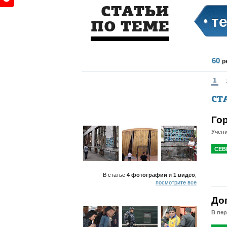
СТАТЬИ
т
ПО ТЕМЕ
60
р
1
СТ
Го
Учени
СЕВ
В статье
4 фотографии
и
1 видео
,
посмотрите все
До
В пе