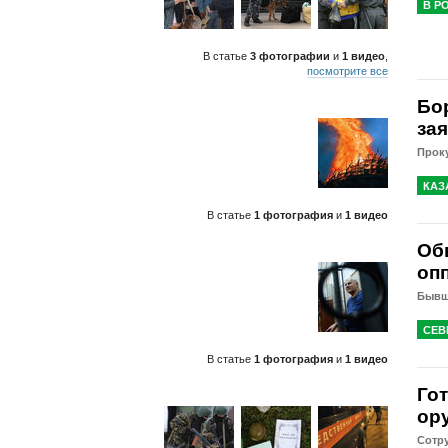
В Р
В статье
3 фотографии
и
1 видео
,
посмотрите все
Бо
за
Прок
КАЗ
В статье
1 фотография
и
1 видео
Об
оп
Бывш
СЕВ
В статье
1 фотография
и
1 видео
Го
ор
Сотр