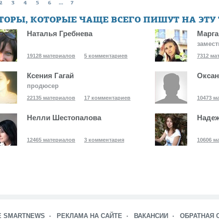
2
3
4
5
6
...
7
ТОРЫ, КОТОРЫЕ ЧАЩЕ ВСЕГО ПИШУТ НА ЭТУ
Наталья Гребнева
Марга
замест
19128 материалов
5 комментариев
7312 ма
Ксения Гагай
Оксан
продюсер
22135 материалов
17 комментариев
10473 м
Нелли Шестопалова
Надеж
12465 материалов
3 комментария
10606 м
Е SMARTNEWS
РЕКЛАМА НА САЙТЕ
ВАКАНСИИ
ОБРАТНАЯ 