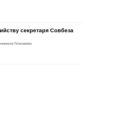
ийству секретаря Совбеза
оевиков Гетагажева