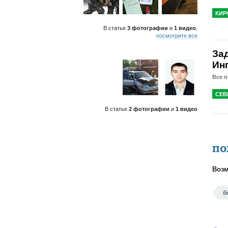
КИР
В статье
3 фотографии
и
1 видео
,
посмотрите все
За
Ин
Все п
СЕВ
В статье
2 фотографии
и
1 видео
ПО
Возм
б