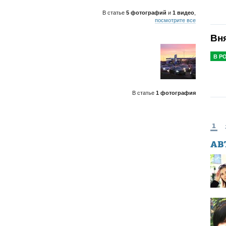
В статье
5 фотографий
и
1 видео
,
посмотрите все
Вн
В Р
В статье
1 фотография
1
АВ