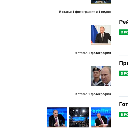
В статье
1 фотография
и
1 видео
Ре
В Р
В статье
1 фотография
Пр
В Р
В статье
1 фотография
Го
В Р