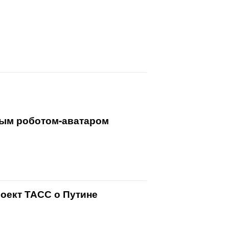
вым роботом-аватаром
оект ТАСС о Путине