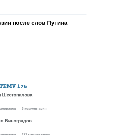
зин после слов Путина
 ТЕМУ
176
 Шестопалова
атериалов
3 комментария
л Виноградов
атериалов
122 комментария