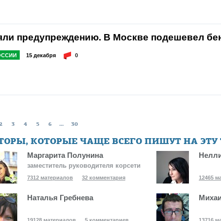
яли предупреждению. В Москве подешевел бен
ОССИИ
15 декабря
0
2
3
4
5
6
...
30
ТОРЫ, КОТОРЫЕ ЧАЩЕ ВСЕГО ПИШУТ НА ЭТУ
Маргарита Полунина
Нелли
заместитель руководителя корсети
7312 материалов
32 комментария
12465 м
Наталья Гребнева
Михаи
19128 материалов
5 комментариев
13716 м