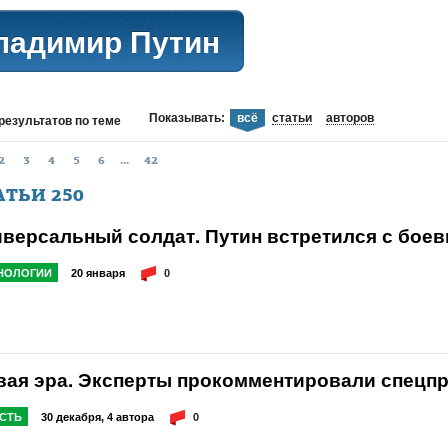
ладимир Путин
Показывать:
всё
статьи
авторов
результатов
по теме
2
3
4
5
6
...
42
АТЬИ
250
иверсальный солдат. Путин встретился с бое
НОЛОГИИ
20 января
0
вая эра. Эксперты прокомментировали спецпр
СТЬ
30 декабря, 4 автора
0