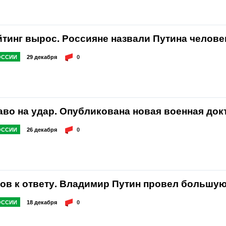
йтинг вырос. Россияне назвали Путина челове
ОССИИ
29 декабря
0
аво на удар. Опубликована новая военная док
ОССИИ
26 декабря
0
тов к ответу. Владимир Путин провел большу
ОССИИ
18 декабря
0