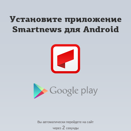
Установите приложение
Smartnews для Android
Вы автоматически перейдете на сайт
2
через
секунды