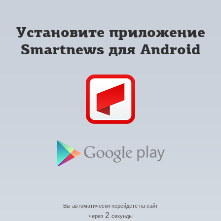
Установите приложение
Smartnews для Android
Вы автоматически перейдете на сайт
2
через
секунды