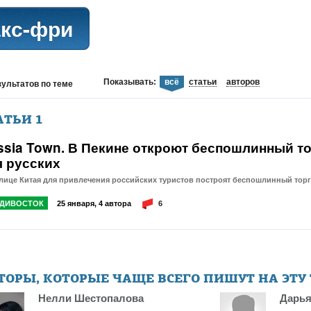
акс-фри
Показывать:
всё
статьи
авторов
зультатов
по теме
АТЬИ
1
ssia Town. В Пекине откроют беспошлинный т
я русских
лице Китая для привлечения российских туристов построят беспошлинный тор
ДИВОСТОК
25 января, 4 автора
6
ТОРЫ, КОТОРЫЕ ЧАЩЕ ВСЕГО ПИШУТ НА ЭТУ
Нелли Шестопалова
Дарья