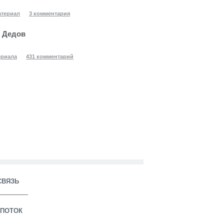
атериал
3 комментария
 Дедов
ериала
431 комментарий
СВЯЗЬ
ПОТОК