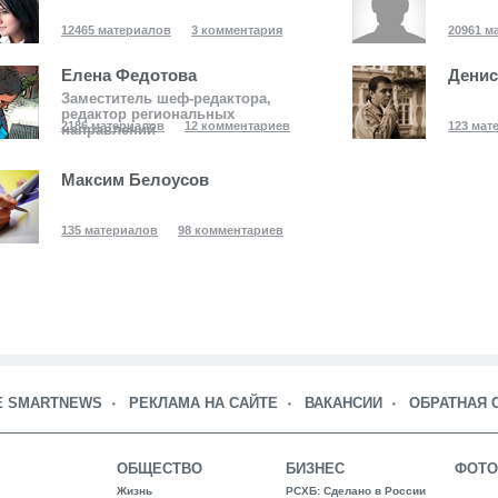
12465 материалов
3 комментария
20961 м
Елена Федотова
Денис
Заместитель шеф-редактора,
редактор региональных
2186 материалов
12 комментариев
123 мат
направлений
Максим Белоусов
135 материалов
98 комментариев
Е SMARTNEWS
РЕКЛАМА НА САЙТЕ
ВАКАНСИИ
ОБРАТНАЯ 
ОБЩЕСТВО
БИЗНЕС
ФОТО
Жизнь
РСХБ: Сделано в России