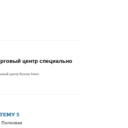
орговый центр специально
говый центр Russia Town
 ТЕМУ
5
 Полковая