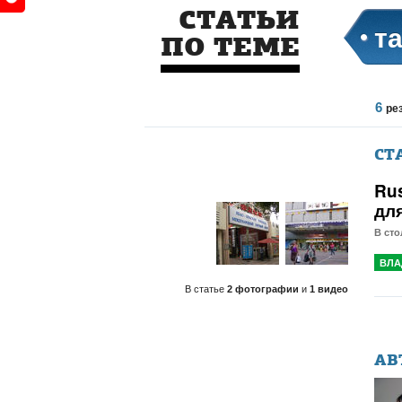
СТАТЬИ
т
ПО ТЕМЕ
6
ре
СТ
Ru
дл
В сто
ВЛА
В статье
2 фотографии
и
1 видео
АВ