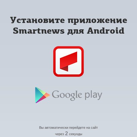
Установите приложение
Smartnews для Android
Вы автоматически перейдете на сайт
2
через
секунды