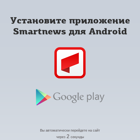
Установите приложение
Smartnews для Android
Вы автоматически перейдете на сайт
2
через
секунды